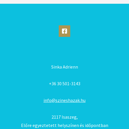
Sinka Adrienn
+36 30 501-3143
info@szineshazak.hu
2117 Isaszeg,
Előre egyeztetett helyszínen és időpontban