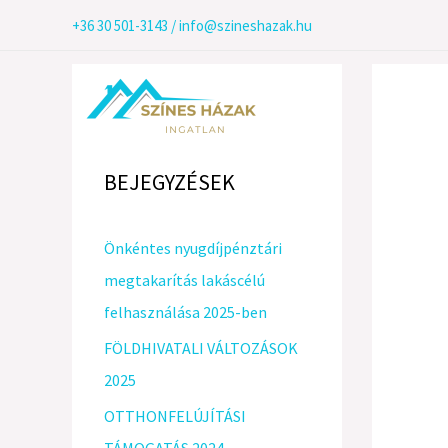
Skip
+36 30 501-3143
/
info@szineshazak.hu
to
content
BEJEGYZÉSEK
Önkéntes nyugdíjpénztári
megtakarítás lakáscélú
felhasználása 2025-ben
FÖLDHIVATALI VÁLTOZÁSOK
2025
OTTHONFELÚJÍTÁSI