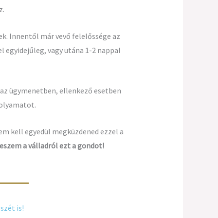
z.
nek. Innentől már vevő felelőssége az
l egyidejűleg, vagy utána 1-2 nappal
s az ügymenetben, ellenkező esetben
folyamatot.
nem kell egyedül megküzdened ezzel a
szem a válladról ezt a gondot!
szét is!