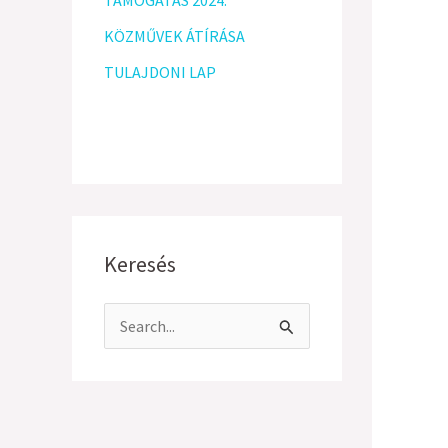
TÁMOGATÁS 2024.
KÖZMŰVEK ÁTÍRÁSA
TULAJDONI LAP
Keresés
S
e
a
r