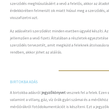
szerződés meghiúsulásáért a vevő a felelős, akkor az átadott
érdekkörében felmerült ok miatt hiúsul meg a szerződés, a
visszafizetni azt.
Az adásvételi szerződést minden esetben ügyvéd készíti. A
jellemzően a vevő fizeti. Általában a részletek egyeztetés
szerződés tervezetét, amit megküld a feleknek átolvasásr
rendben, akkor jöhet az aláírás.
BIRTOKBA ADÁS
A birtokba adásról
jegyzőkönyvet
vesznek fel a felek. Ezen 
valamint a villany, gáz, víz órák gyári számai és a mérőkhöz
mérőórákról fotódokumentációt is készíteni. Ezt a jegyzőkö