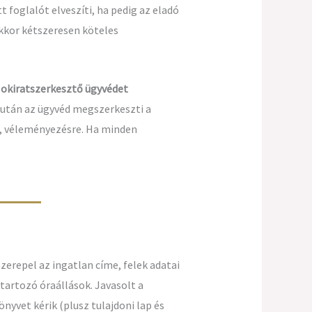
 foglalót elveszíti, ha pedig az eladó
kkor kétszeresen köteles
z
okiratszerkesztő ügyvédet
e után az ügyvéd megszerkeszti a
a, véleményezésre. Ha minden
szerepel az ingatlan címe, felek adatai
 tartozó óraállások. Javasolt a
nyvet kérik (plusz tulajdoni lap és