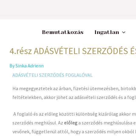
Bemutatkozás
Ingatlan
4.rész ADÁSVÉTELI SZERZŐDÉS 
By
Sinka Adrienn
ADÁSVÉTELI SZERZŐDÉS FOGLALÓVAL
Ha megegyeztetek az árban, fizetési ütemezésben, birtokba
feltételekben, akkor jöhet az adásvételi szerződés és a fo
A foglaló és az előleg közötti különbség kizárólag akkor m
szerződés meghiúsul. Az
előleg
a szerződés meghiúsulása e
vevőnek, függetlenül attól, hogy a szerződés milyen okból