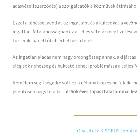
adásvételi szerződés) a szolgáltatók a közművek átírásáho
Ezzel a lépéssel adod át az ingatlant és a kulcsokat a vevő
ingatlan. Általánosságban ez a teljes vételár megfizetéséve
történik, bár ettől eltérhetnek a felek.
Az ingatlan eladás nem nagy ördöngösség annak, aki járta
elég sok nehézség és buktató teheti problémássá a teljes 
Remélem segítségedre volt ez a néhány tipp és ne feledd: 
jelentősen nagy feladattal!
Sok éves tapasztalatommal leve
Olvasd el a KISOKOS többi ré