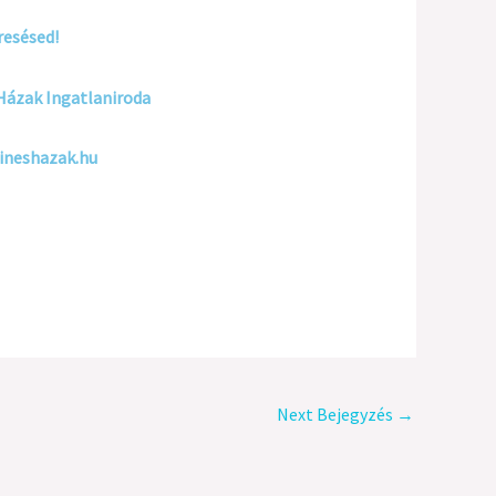
resésed!
 Házak Ingatlaniroda
zineshazak.hu
Next Bejegyzés
→